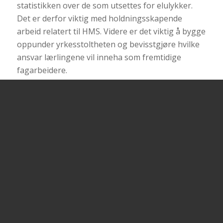
statistikken over de som utsettes for elulykker.
Det er derfor viktig med holdningsskapende
arbeid relatert til HMS. Videre er det viktig å bygge
oppunder yrkesstoltheten og bevisstgjøre hvilke
ansvar lærlingene vil inneha som fremtidige
fagarbeidere.
Voksenopplæring/fremmedspråklige
Innvandrere og fremmedspråklige er en
risikogruppe nå det gjelder hvem som skades og
omkommer i brann. Minoritetsgrupper kan ofte
ha behov for spesiell informasjon om elektrisitet
og bruk av åpen ild og faremomenter om brann-
og berøringsfare. Undervisningen er tilrettelagt
for målgruppen, men foregår på norsk. Det
forutsettes derfor at de som deltar har et