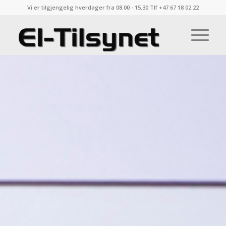
Vi er tilgjengelig hverdager fra 08.00 - 15.30 Tlf +47 67 18 02 22